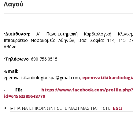
Λαγού
•
Διεύθυνση
: Α' Πανεπιστημιακή Καρδιολογική Κλινική,
Ιπποκράτειο Νοσοκομείο Αθηνών, Βασ. Σοφίας 114, 115 27
Αθήνα
•
Τηλέφωνο
: 690 756 0515
•
Email
:
epemvatikikardiologiaekpa@gmail.com
,
epemvatikikardiologia
-
FB:
https://www.facebook.com/profile.php?
id=61562389648770
►ΓΙΑ ΝΑ ΕΠΙΚΟΙΝΩΝΗΣΕΤΕ ΜΑΖΙ ΜΑΣ ΠΑΤΗΣΤΕ
ΕΔΩ